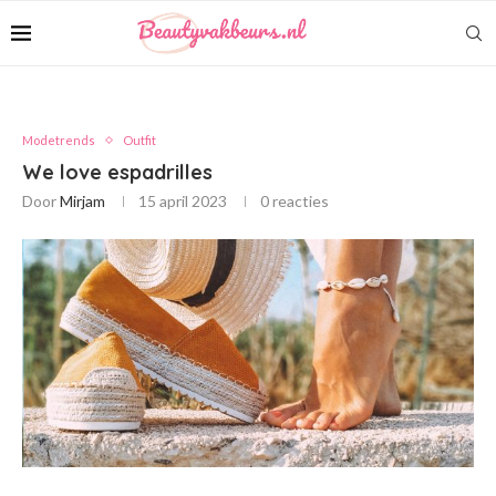
Modetrends
Outfit
We love espadrilles
Door
Mirjam
15 april 2023
0 reacties